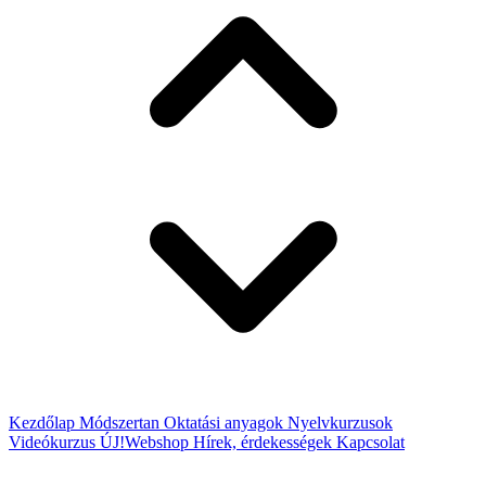
Kezdőlap
Módszertan
Oktatási anyagok
Nyelvkurzusok
Videókurzus
ÚJ!
Webshop
Hírek, érdekességek
Kapcsolat