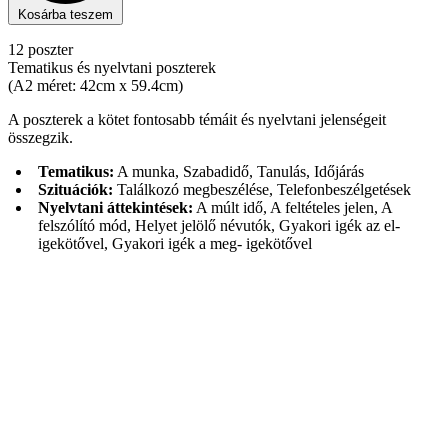
Kosárba teszem
12 poszter
Tematikus és nyelvtani poszterek
(A2 méret: 42cm x 59.4cm)
A poszterek a kötet fontosabb témáit és nyelvtani jelenségeit
összegzik.
Tematikus:
A munka, Szabadidő, Tanulás, Időjárás
Szituációk:
Találkozó megbeszélése, Telefonbeszélgetések
Nyelvtani áttekintések:
A múlt idő, A feltételes jelen, A
felszólító mód, Helyet jelölő névutók, Gyakori igék az el-
igekötővel, Gyakori igék a meg- igekötővel